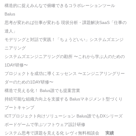
構造的に捉えみんなで俯瞰できるコラボレーションツール
Balus
思考が変われば仕事が変わる 現状分析・課題解決SaaS「仕事の
達人」
モデリングと対話で実践！「ちょうどいい」システムズエンジ
ニアリング
システムズエンジニアリングの勘所 〜これから学ぶ人のための
1DAY研修〜
プロジェクトを成功に導くエッセンス 〜エンジニアリングリー
ダーのための1DAY研修〜
構造で見える化！ Balus誰でも提案営業
持続可能な組織力向上を支援する Balusマネジメント型づくり
ブートキャンプ
ICTプロジェクト向けソリューション Balus誰でもDXシリーズ
ボードゲームで学ぶソフトウェア設計研修
システム思考で課題を見える化 レヴィ無料相談会
実績