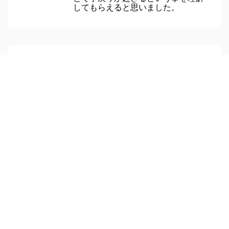
してもらえると思いました。
今までふんわりとイメージされてい
た難しいことを、新人や若手エンジ
ニアに対して、楽しみながら分かり
やすく教育する教材として、ペジテ
の自転車は有効なものだと思いまし
た。
想像以上に楽しくプレイできまし
た。このゲームから入ることで実務
の進め方（考え方）が変わるだろう
なと思いました。若手社員に経験し
てほしいと思いました。