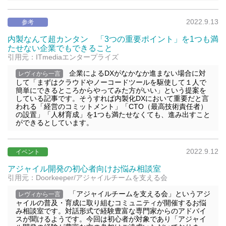
2022.9.13
参考
内製なんて超カンタン 「3つの重要ポイント」を1つも満
たせない企業でもできること
引用元：ITmediaエンタープライズ
企業によるDXがなかなか進まない場合に対
レヴィから一言
して「まずはクラウドやノーコードツールを駆使して１人で
簡単にできるところからやってみた方がいい」という提案を
している記事です。そうすれば内製化DXにおいて重要だと言
われる「経営のコミットメント」「CTO（最高技術責任者）
の設置」「人材育成」を1つも満たせなくても、進み出すこと
ができるとしています。
2022.9.12
イベント
アジャイル開発の初心者向けお悩み相談室
引用元：Doorkeeper/アジャイルチームを支える会
「アジャイルチームを支える会」というアジ
レヴィから一言
ャイルの普及・育成に取り組むコミュニティが開催するお悩
み相談室です。対話形式で経験豊富な専門家からのアドバイ
スが聞けるようです。今回は初心者が対象であり「アジャイ