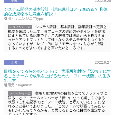
2022.9.28
参考
システム開発の基本設計・詳細設計はどう進める？ 具体
的な成果物や注意点を解説！
引用元：エンジニアtype
システム設計、基本設計、詳細設計の定義と
レヴィから一言
概要を確認した上で、各フェーズの進め方やポイントを簡潔
にまとめている記事です。この解説では設計がある程度固ま
ったらアウトプットとして様々なシステムモデルをつくると
なっていますが、レヴィ的には「モデルをつくりながら設計
する」の方がよいですよと言いたいところです。
2022.9.27
参考
目標を立てる時のポイントは、実現可能性を「50％」にす
ることチームで成果を上げるための「フロー状態」の生み
出し方
引用元：logmiBiz
実現可能性50%の目標を立ててナラティブに
レヴィから一言
語ることで、チームメンバーが「夢中になって楽しくできる
状態（これを記事では「フロー状態」と呼んでいる）」にな
れるよと書いてありました。「このチームで頑張ってみたら
もしかしたらできるかも」と思えるところに目標を設定する
ということですね。