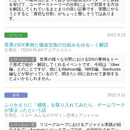
を挙げて、ユーザーストーリーの分割によって対策する方法
を解説してくれているまとまりの良い記事です。実際にやろ
うとすると「適切な分割」がちょっと難しそうではありま
す。
2022.9.22
イベント
世界のDX事例と価値交換の仕組みをゆる～く解説
引用元：TECH PLAY/アジアクエスト
世界の様々な分野におけるDXの事例をトー
レヴィから一言
ク形式で紹介・解説してくれるイベントです。今回は「Uber
編」とのことですが、他にもWalmart編、NIKE編、Starbucks
編などが挙がっているので、聞きたい回に合わせて参加する
とよいかもしれません。
2022.9.21
参考
ふりかえりに「感情」を取り入れてみたら、チームワーク
が深まったという話
引用元：リコー みんなのデザイン思考とアジャイル
リコーグループにおけるアジャイル実践が紹
レヴィから一言
介されているnoteからピックアップです。今回紹介されてい