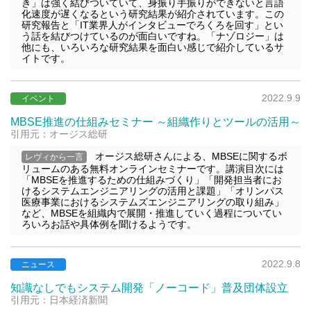
き」は強く結びついていて、身振り手振りができないと言語
化速度が遅くなるという研究結果が紹介されています。この
研究報告と「IT業界人がインタビューでろくろを回す」とい
う話を結びつけているのが面白いですね。「ナゾロジー」は
他にも、いろいろな研究結果を面白い感じで紹介しているサ
イトです。
2022.9.9
イベント
MBSE推進の仕組みセミナー ～組織作りとツールの活用～
引用元：オージス総研
オージス総研さんによる、MBSEに関するボ
レヴィから一言
リュームのある無料オンラインセミナーです。講演目次には
「MBSEを推進するための仕組みづくり」「開発担当者にお
けるシステムエンジニアリングの活用と課題」「オリンパス
医療事業におけるシステムズエンジニアリングの取り組み」
など、MBSEを組織内で展開・推進していく過程についてい
ろいろお話や具体例を聞けるようです。
2022.9.8
ニュース
知識なしでもシステム開発「ノーコード」普及団体設立
引用元：日本経済新聞