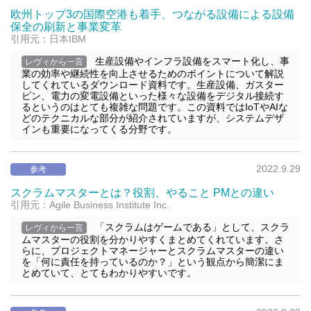
欧州トップ3の国際空港も着手、つながる設備による設備
保全の刷新と事業変革
引用元：日本IBM
生産設備やインフラ設備をスマート化し、事
レヴィから一言
業の効率や継続性を向上させるためのポイントについて解説
してくれているダウンロード資料です。生産設備、ガスター
ビン、電力の変電設備といった様々な設備をデジタル接続す
るというのはとても複雑な問題です。この資料ではIoTやAIな
どのテクニカルな部分が紹介されていますが、システムデザ
インも重要になってくる分野です。
2022.9.29
参考
スクラムマスターとは？役割、やること PMとの違い
引用元：Agile Business Institute Inc.
「スクラムはゲームである」として、スクラ
レヴィから一言
ムマスターの役割を分かりやすくまとめてくれています。さ
らに、プロジェクトマネージャーとスクラムマスターの違い
を「何に責任を持っているのか？」という観点から簡潔にま
とめていて、とてもわかりやすいです。