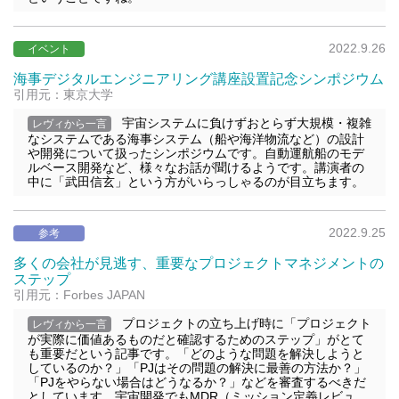
2022.9.26
イベント
海事デジタルエンジニアリング講座設置記念シンポジウム
引用元：東京大学
宇宙システムに負けずおとらず大規模・複雑
レヴィから一言
なシステムである海事システム（船や海洋物流など）の設計
や開発について扱ったシンポジウムです。自動運航船のモデ
ルベース開発など、様々なお話が聞けるようです。講演者の
中に「武田信玄」という方がいらっしゃるのが目立ちます。
2022.9.25
参考
多くの会社が見逃す、重要なプロジェクトマネジメントの
ステップ
引用元：Forbes JAPAN
プロジェクトの立ち上げ時に「プロジェクト
レヴィから一言
が実際に価値あるものだと確認するためのステップ」がとて
も重要だという記事です。「どのような問題を解決しようと
しているのか？」「PJはその問題の解決に最善の方法か？」
「PJをやらない場合はどうなるか？」などを審査するべきだ
としています。宇宙開発でもMDR（ミッション定義レビュ