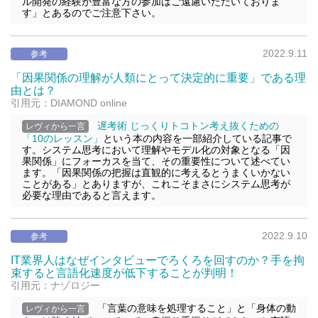
ル開発の経験が豊富な方の参加はご遠慮いただいておりま
す」とあるのでご注意下さい。
2022.9.11
参考
「因果関係の理解が人類にとって決定的に重要」である理
由とは？
引用元：DIAMOND online
遅考術 じっくりトコトン考え抜くための
レヴィから一言
「10のレッスン」
という本の内容を一部紹介している記事で
す。システム思考において理解やモデル化の対象となる「因
果関係」にフォーカスを当て、その重要性について述べてい
ます。「因果関係の把握は直観的に考えるとうまくいかない
ことがある」とありますが、これこそまさにシステム思考が
必要な理由であると言えます。
2022.9.10
参考
IT業界人はなぜインタビューでろくろを回すのか？手を拘
束すると言語化速度が低下することが判明！
引用元：ナゾロジー
「言葉の意味を処理すること」と「身体の動
レヴィから一言