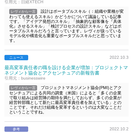
引用元：日経XTECH
設計はポータブルスキル（：組織や業種が変
レヴィから一言
わっても使えるスキル）かどうかについて議論している記事
です。「アイデア発想のスキル」「抽象的な顧客像を『具体
化』させるスキル」「検討プロセスの設計スキル」などはポ
ータブルスキルだろうと言っています。レヴィが扱っている
モデル化や構造化も重要なポータブルスキルだと思っていま
す。
2022.10.3
ニュース
最高変革責任者の職を設ける企業が増加：プロジェクトマ
ネジメント協会とアクセンチュアの新報告書
引用元：businesswire
プロジェクトマネジメント協会(PMI)とアク
レヴィから一言
センチュアによる共同の調査（米国）によると「多くの企業
で取り組みは経営陣の期待を満たしておらず、多くの企業が
経営幹部職として新たに最高変革責任者を加えている」との
ことです。それだけ組織を変革するというのは大変なことだ
ということですね。
2022.10.2
参考