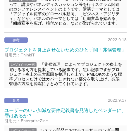
って、講演やパネルディスカッション等を行うスクラム関連
のカンファレンスイベントのようです。講演テーマとしては
「アジャイル変革のグローバル動向」「ビジネス・アジリテ
ィ」などが、パネルのテーマとしては「組織変革を始める」
「組織変革を広げ、根付かせる」などが挙げられています。
2022.9.18
参考
プロジェクトを炎上させないためのひと手間「兆候管理」
引用元：ThinkIT
「兆候管理」によってプロジェクトの炎上を
レヴィから一言
避ける考え方を提案している記事です。短い記事ですがプロ
ジェクト炎上の三大原因を整理した上で、PMBOKのような標
準プロセスだけではカバーしきれない部分を取り上げ、兆候
管理の方法を簡潔にまとめてくれています。
2022.9.17
参考
ユーザーのいい加減な要件定義書を見逃したベンダーに、
罪はあるか？
引用元：EnterprizeZine
システム開発におけるユーザー/ベンダー間
レヴィから一言