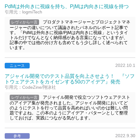
PdMは外向きに視線を持ち、PjMは内向きに視線を持つ
引用元：logmiTech
プロダクトマネージャーとプロジェクトマネ
レヴィから一言
ージャーの違いについて議論されたパネルのレポート記事で
す。「PdMは外向きに視線/PjMは内向きに視線」というタイ
トルだけでなんとなく納得感がある言葉になっていますが、
記事の中では他の分け方も含めてもう少し詳しく述べられて
います。
2022.10.1
ニュース
アジャイル開発でのテスト品質を向上させよう！ 『ソフ
トウェアテストをカイゼンする50のアイデア』発売
引用元：CodeZine/翔泳社
アジャイル開発で役立つソフトウェアテスト
レヴィから一言
のアイデア集が発売されました。アジャイル開発においてど
のようにテストを行って品質を高めればいいのかは難しい問
題ですよね。この本のようにアイデア・パターンとして整理
しておけば、実践につながる気がします。
2022.9.30
参考