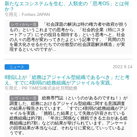
新たなエコシステムを生む、人類史の「思考OS」とは何
か？
引用元：Forbes JAPAN
「社会課題の解決は時の権力者や政府が担う
レヴィから一言
もの」というこれまでの思考から、「社会的企業（特にスタ
ートアップ）にその役目を期待する」という思考へと、社会
の人々の思考が変わってきたよという記事です。「民間の力
を最大化させるかたちでの分散型の社会課題解決構造」が実
現するといいのですが…
2022.9.14
ニュース
8割以上が「総務はアジャイル型組織であるべき」だと考
え、すでに4割弱の総務組織がアジャイルを実践。
引用元：PR TIMES/株式会社月間総務
総務専門誌（というのがあるのですね！）が
レヴィから一言
調査した、総務におけるアジャイル型組織に関する意識調査
の結果が報告されています。「すでに4割弱の総務組織がアジ
ャイルを実践」「挑戦した結果として失敗が許容されている
総務組織は約7割」「年次に関係なく挑戦できる土台がある総
務組織は約7割」などの結果が挙げられています。アンケート
の回答結果が本当ならば、それなりに変化していっているよ
うです。