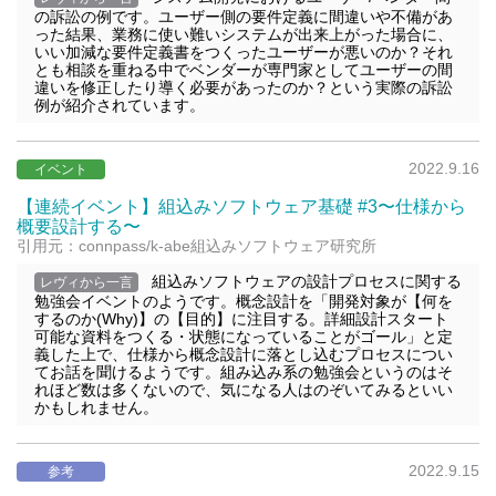
の訴訟の例です。ユーザー側の要件定義に間違いや不備があ
った結果、業務に使い難いシステムが出来上がった場合に、
いい加減な要件定義書をつくったユーザーが悪いのか？それ
とも相談を重ねる中でベンダーが専門家としてユーザーの間
違いを修正したり導く必要があったのか？という実際の訴訟
例が紹介されています。
2022.9.16
イベント
【連続イベント】組込みソフトウェア基礎 #3〜仕様から
概要設計する〜
引用元：connpass/k-abe組込みソフトウェア研究所
組込みソフトウェアの設計プロセスに関する
レヴィから一言
勉強会イベントのようです。概念設計を「開発対象が【何を
するのか(Why)】の【目的】に注目する。詳細設計スタート
可能な資料をつくる・状態になっていることがゴール」と定
義した上で、仕様から概念設計に落とし込むプロセスについ
てお話を聞けるようです。組み込み系の勉強会というのはそ
れほど数は多くないので、気になる人はのぞいてみるといい
かもしれません。
2022.9.15
参考