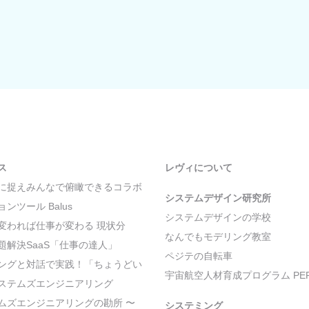
ス
レヴィについて
に捉えみんなで俯瞰できるコラボ
システムデザイン研究所
ンツール Balus
システムデザインの学校
変われば仕事が変わる 現状分
なんでもモデリング教室
題解決SaaS「仕事の達人」
ペジテの自転車
ングと対話で実践！「ちょうどい
宇宙航空人材育成プログラム PER
ステムズエンジニアリング
ムズエンジニアリングの勘所 〜
システミング