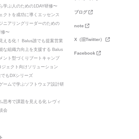
ら学ぶ人のための1DAY研修〜
ブログ
ェクトを成功に導くエッセンス
ジニアリングリーダーのための
note
研修〜
X（旧Twitter）
見える化！ Balus誰でも提案営業
能な組織力向上を支援する Balus
Facebook
メント型づくりブートキャンプ
プロジェクト向けソリューション
s誰でもDXシリーズ
ゲームで学ぶソフトウェア設計研
ム思考で課題を見える化 レヴィ
談会
ト