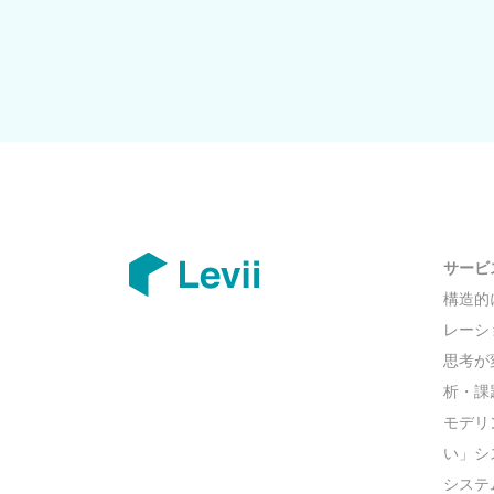
サービ
構造的
レーショ
思考が
析・課
モデリ
い」シ
システ