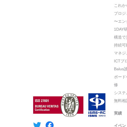
これか
プロジ
〜エン
1DAY
構造で
持続可
マネジ
ICT
Balu
ボード
修
システ
無料相
実績
イベン