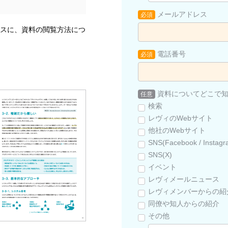
メールアドレス
必須
スに、資料の閲覧方法につ
電話番号
必須
資料についてどこで
任意
検索
レヴィのWebサイト
他社のWebサイト
SNS(Facebook / Instagr
SNS(X)
イベント
レヴィメールニュース
レヴィメンバーからの紹
同僚や知人からの紹介
その他