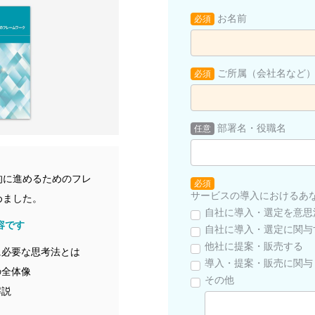
お名前
必須
ご所属（会社名など
必須
部署名・役職名
任意
的に進めるためのフレ
必須
サービスの導入におけるあ
めました。
自社に導入・選定を意思
容です
自社に導入・選定に関与
他社に提案・販売する
に必要な思考法とは
導入・提案・販売に関与
の全体像
その他
解説