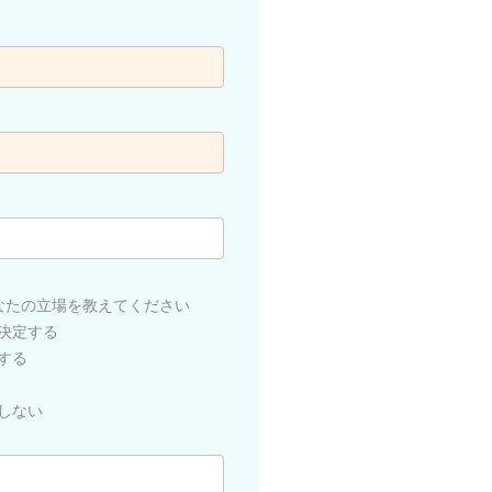
）
なたの立場を教えてください
決定する
する
しない