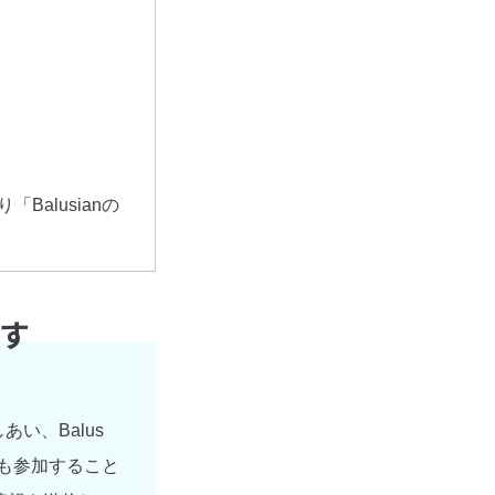
alusianの
す
い、Balus
でも参加すること