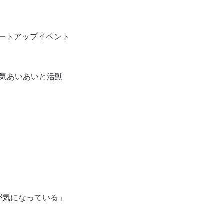
ミートアップイベント
回和気あいあいと活動
とが気になっている」