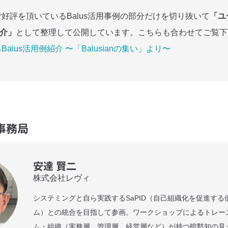
好評を頂いているBalus活用事例の部分だけを切り抜いて
「ユ
紹介」
として整理して公開しています。こちらも合わせてご覧下
alus活用例紹介 〜「Balusianの集い」より〜
事務局
安達 賢二
株式会社レヴィ
システミングと自ら実践するSaPID（自己組織化を促進する
ム）との統合を目指して参画。ワークショップによるトレー
ム・組織（実務層、管理層、経営層など）が持つ暗黙知の見