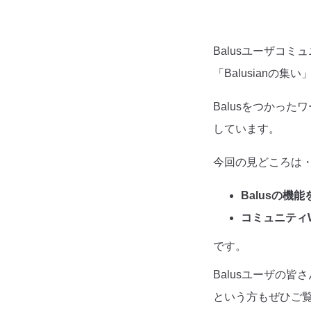
Balusユーザコ
「Balusianの
Balusをつかった
しています。
今回の見どころは
Balusの機
コミュニティ
です。
Balusユーザの
という方もぜひご