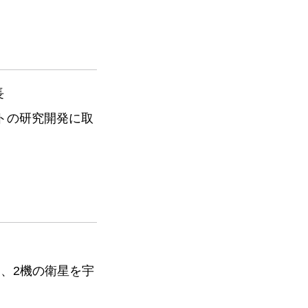
長
トの研究開発に取
、2機の衛星を宇