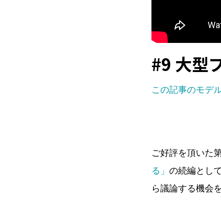
#9 大
この記事のモデ
ご好評を頂いた第
る」
の続編とし
ら議論する機会