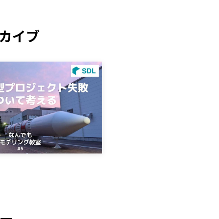
カイブ
ー